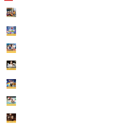
Thiện Nguyện VNLOTO – Hành Trình Cùng Lan Tỏa Yêu
Thương
Đề Miền Bắc Ăn Bao Nhiêu – 5 Điều Người Chơi Cần Biết 2026
Chào Mừng Tân Thủ – Những Ưu Đãi Người Mới Cần Biết 2026
Khuyến Mãi Nạp Đầu – Những Cách Nhận Ưu Đãi Hiệu Quả Tại
VNLOTO
Giới Thiệu Bạn Bè VNLOTO – 7 Lợi Ích Người Chơi Nên Biết
VNLOTO Có Uy Tín Không? 6 Tiêu Chí Đánh Giá Quan Trọng
Đá Gà Miền Nam – 7 Kinh Nghiệm Theo Dõi Trận Hay 2026