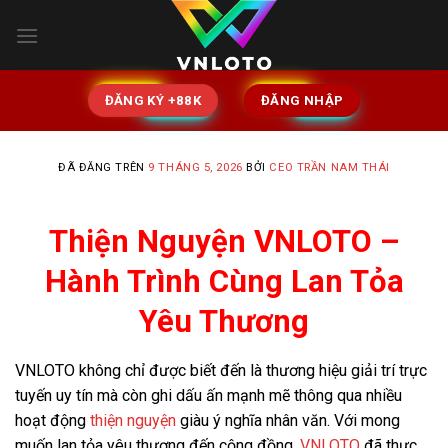
Chuyển
đến
nội
dung
ĐĂNG KÝ +88K
ĐĂNG NHẬP
ĐÃ ĐĂNG TRÊN
9 THÁNG 5, 2026
BỞI
CEO TRẦN NAM THÁI
Thiện Nguyện VNLOTO –
Hành Trình Cùng Lan Tỏa
Yêu Thương
VNLOTO không chỉ được biết đến là thương hiệu giải trí trực
tuyến uy tín mà còn ghi dấu ấn mạnh mẽ thông qua nhiều
hoạt động
thiện nguyện
giàu ý nghĩa nhân văn. Với mong
muốn lan tỏa yêu thương đến cộng đồng,
VNLOTO
đã thực