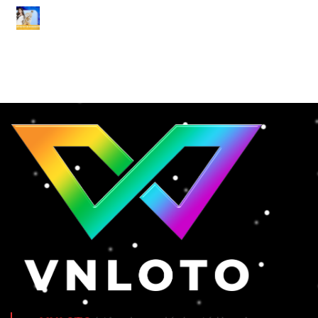
Link VNLOTO Bị Chặn – 6 Cách Truy Cập Nhanh Và Ổn Định