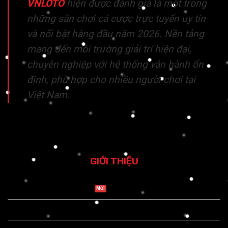
VNLOTO
hiện được đánh giá là một trong
những sân chơi cá cược trực tuyến uy tín
và nổi bật hàng đầu năm 2026. Nền tảng
mang đến môi trường giải trí hiện đại,
chuyên nghiệp với hệ thống vận hành ổn
định, phù hợp cho nhiều người chơi tại
Việt Nam.
GIỚI THIỆU
Điều khoản điều kiện
Miễn trừ trách nhiệm