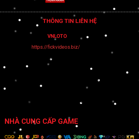
Tải App Vnloto
THÔNG TIN LIÊN HỆ
Tên thương hiệu:
VNLOTO
Website:
https://fickvideos.biz/
Email:
vnlototech@gmail.com
Hotline: 0987444521
Địa chỉ: 289 Trương Định, Phú Lợi, Hồ Chí Minh, Việt Nam
Hashtags: #vnloto #vnlototech #dangnhapvnloto
#dangkyvnloto #trangchuvnloto #casinovnloto
NHÀ CUNG CẤP GAME