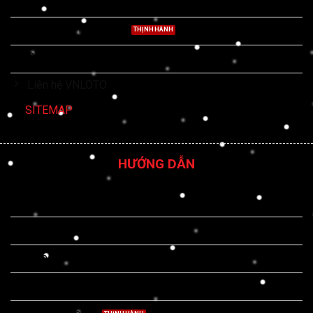
Quyền riêng tư
Giấy phép hoạt động
CEO Trần Nam Thái
Liên hệ VNLOTO
SITEMAP
HƯỚNG DẪN
Đăng ký Vnloto
Đăng nhập Vnloto
Nạp tiền Vnloto
Rút tiền Vnloto