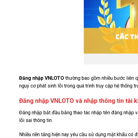
Đăng nhập VNLOTO
thường bao gồm nhiều bước liên qu
nguy cơ phát sinh lỗi trong quá trình truy cập hệ thống tr
Đăng nhập VNLOTO và nhập thông tin tài 
Đăng nhập bắt đầu bằng thao tác nhập tên đăng nhập và 
lỗi sai thông tin.
Nhiều nền tảng hiện nay yêu cầu sử dụng mật khẩu có đ