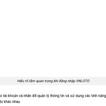
Hiểu rõ tầm quan trọng khi đăng nhập VNLOTO
 tài khoản cá nhân để quản lý thông tin và sử dụng các tính năng t
 bị khác nhau.