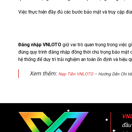
Việc thực hiện đầy đủ các bước bảo mật và truy cập đúng 
Kết Luận
Đăng nhập VNLOTO
giữ vai trò quan trọng trong việc 
đúng quy trình đăng nhập đồng thời chú trọng bảo mật dữ
hệ thống để duy trì trải nghiệm an toàn ổn định và hiệu 
Xem thêm:
Nạp Tiền VNLOTO
– Hướng Dẫn Chi ti
VN
đầu