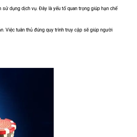
 sử dụng dịch vụ. Đây là yếu tố quan trọng giúp hạn chế
. Việc tuân thủ đúng quy trình truy cập sẽ giúp người