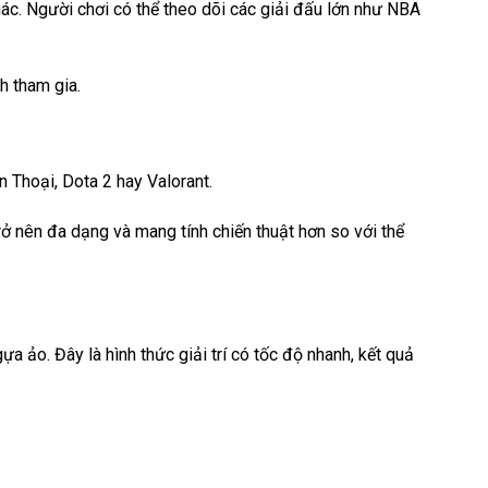
c. Người chơi có thể theo dõi các giải đấu lớn như NBA
h tham gia.
 Thoại, Dota 2 hay Valorant.
ở nên đa dạng và mang tính chiến thuật hơn so với thể
ảo. Đây là hình thức giải trí có tốc độ nhanh, kết quả