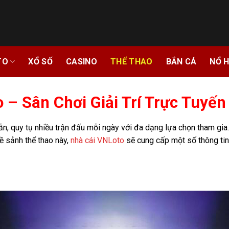
TO
XỔ SỐ
CASINO
THỂ THAO
BẮN CÁ
NỔ 
 – Sân Chơi Giải Trí Trực Tuyế
dẫn, quy tụ nhiều trận đấu mỗi ngày với đa dạng lựa chọn tham gi
về sảnh thể thao này,
nhà cái VNLoto
sẽ cung cấp một số thông tin
àng đầu