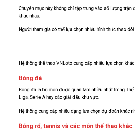
Chuyên mục này không chỉ tập trung vào số lượng trận đấ
khác nhau.
Người tham gia có thể lựa chọn nhiều hình thức theo dõi
Thể thao VNLoto – Các bộ môn nổi
Hệ thống thể thao VNLoto cung cấp nhiều lựa chọn khác 
Bóng đá
Bóng đá là bộ môn được quan tâm nhiều nhất trong Thể t
Liga, Serie A hay các giải đấu khu vực.
Hệ thống cung cấp nhiều dạng lựa chọn dự đoán khác nha
Bóng rổ, tennis và các môn thể thao khác