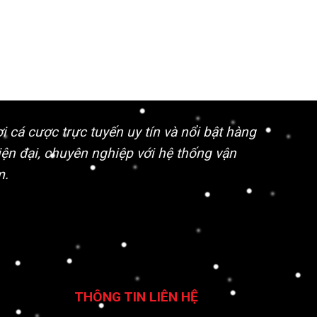
 cá cược trực tuyến uy tín và nổi bật hàng
ện đại, chuyên nghiệp với hệ thống vận
m.
THÔNG TIN LIÊN HỆ