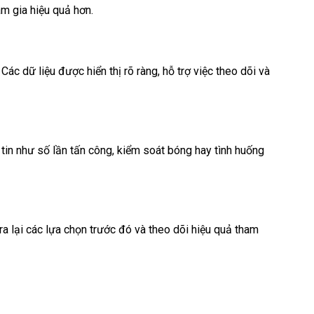
m gia hiệu quả hơn.
Các dữ liệu được hiển thị rõ ràng, hỗ trợ việc theo dõi và
 tin như số lần tấn công, kiểm soát bóng hay tình huống
a lại các lựa chọn trước đó và theo dõi hiệu quả tham