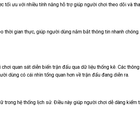
ối ưu với nhiều tính năng hỗ trợ giúp người chơi theo dõi và tha
eo thời gian thực, giúp người dùng nắm bắt thông tin nhanh chóng. 
 chơi quan sát diễn biến trận đấu qua dữ liệu thống kê. Các thông
ười dùng có cái nhìn tổng quan hơn về trận đấu đang diễn ra.
trong hệ thống lịch sử. Điều này giúp người chơi dễ dàng kiểm tr
am gia hiệu quả