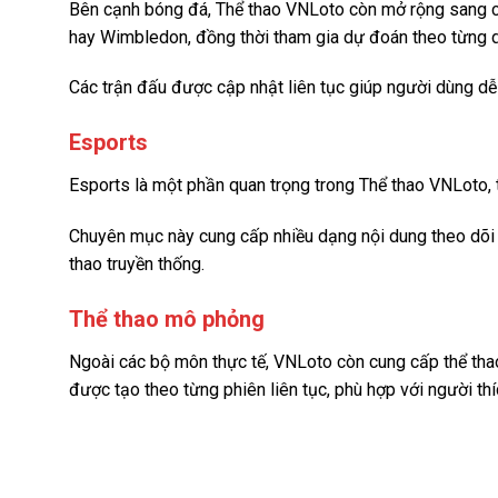
Bên cạnh bóng đá, Thể thao VNLoto còn mở rộng sang cá
hay Wimbledon, đồng thời tham gia dự đoán theo từng di
Các trận đấu được cập nhật liên tục giúp người dùng dễ 
Esports
Esports là một phần quan trọng trong Thể thao VNLoto, t
Chuyên mục này cung cấp nhiều dạng nội dung theo dõi và
thao truyền thống.
Thể thao mô phỏng
Ngoài các bộ môn thực tế, VNLoto còn cung cấp thể thao
được tạo theo từng phiên liên tục, phù hợp với người thí
Thể thao VNLoto – Những tính năn