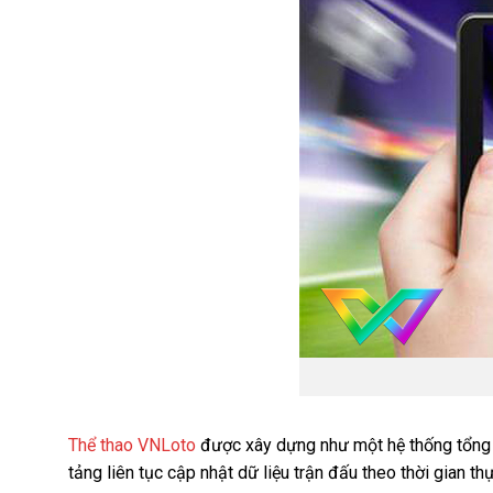
Thể thao VNLoto
được xây dựng như một hệ thống tổng h
tảng liên tục cập nhật dữ liệu trận đấu theo thời gian t