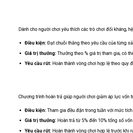
Thưởng chuỗi thắng đặc biệt
Dành cho người chơi yêu thích các trò chơi đối kháng, hệ
Điều kiện:
Đạt chuỗi thắng theo yêu cầu của từng s
Giá trị thưởng:
Thưởng theo % giá trị tham gia, có th
Yêu cầu rút:
Hoàn thành vòng chơi hợp lệ theo quy đ
Hoàn trả 5% – 10% mỗi tuần
Chương trình hoàn trả giúp người chơi giảm áp lực vốn tr
Điều kiện:
Tham gia đều đặn trong tuần với mức tích l
Giá trị thưởng:
Hoàn trả từ 5% đến 10% tổng số vốn
Yêu cầu rút:
Hoàn thành vòng chơi hợp lệ trước khi r