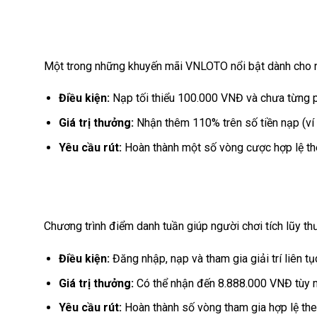
Thưởng 110% cho thành viên mới
Một trong những khuyến mãi VNLOTO nổi bật dành cho ng
Điều kiện:
Nạp tối thiểu 100.000 VNĐ và chưa từng p
Giá trị thưởng:
Nhận thêm 110% trên số tiền nạp (v
Yêu cầu rút:
Hoàn thành một số vòng cược hợp lệ th
Điểm danh tuần nhận thưởng 8888
Chương trình điểm danh tuần giúp người chơi tích lũy th
Điều kiện:
Đăng nhập, nạp và tham gia giải trí liên tụ
Giá trị thưởng:
Có thể nhận đến 8.888.000 VNĐ tùy m
Yêu cầu rút:
Hoàn thành số vòng tham gia hợp lệ th