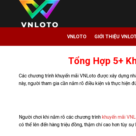
Chuyển
đến
nội
dung
VNLOTO
GIỚI THIỆU VNLO
Tổng Hợp 5+ Kh
Các chương trình khuyến mãi VNLoto được xây dựng nhằm 
này, người tham gia cần nắm rõ điều kiện và thực hiện đ
Tổng hợp 5+ ưu đãi hấp dẫn tại nh
Người chơi khi nắm rõ các chương trình
khuyến mãi VNL
có thể lên đến hàng triệu đồng, thậm chí cao hơn tùy sự 