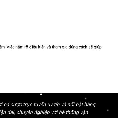
ệm. Việc nắm rõ điều kiện và tham gia đúng cách sẽ giúp
 cá cược trực tuyến uy tín và nổi bật hàng
ện đại, chuyên nghiệp với hệ thống vận