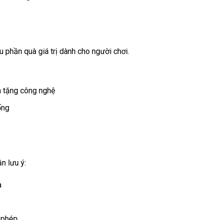
háng
u phần quà giá trị dành cho người chơi.
à tặng công nghệ
ống
Loto
n lưu ý:
a
 phép